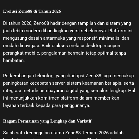
Evolusi Zeno88 di Tahun 2026
Di tahun 2026, Zeno88 hadir dengan tampilan dan sistem yang
jauh lebih modern dibandingkan versi sebelumnya. Platform ini
mengusung desain antarmuka yang responsif, minimalis, dan
mudah dinavigasi. Baik diakses melalui desktop maupun
perangkat mobile, pengalaman bermain tetap optimal tanpa
hambatan.
Perkembangan teknologi yang diadopsi Zeno88 juga mencakup
peningkatan kecepatan server, sistem keamanan berlapis, serta
integrasi metode pembayaran digital yang semakin lengkap. Hal
ini menunjukkan komitmen platform dalam memberikan
layanan terbaik kepada para penggunanya.
Ragam Permainan yang Lengkap dan Variatif
Salah satu keunggulan utama Zeno88 Terbaru 2026 adalah