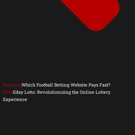
Previous
Which Football Betting Website Pays Fast?
Next
Eday Lotto: Revolutionizing the Online Lottery
Experience