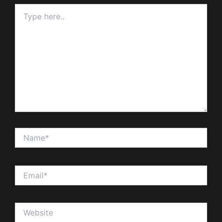
Type
here..
Name*
Email*
Website