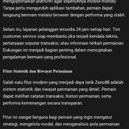
mengoptimalkan platform agar sepenuhnya mobile-friendly.
Tanpa perlu mengunduh aplikasi tambahan, pemain dapat
langsung bermain melalui browser dengan performa yang stabil.
Selain itu, layanan pelanggan tersedia 24 jam setiap hari. Tim
customer service siap membantu jika terjadi kendala teknis,
pertanyaan seputar transaksi, atau informasi terkait permainan.
Dukungan ini menjadi bagian penting dalam menciptakan
pengalaman bermain yang profesional.
Fitur Statistik dan Riwayat Permainan
Salah satu fitur modern yang menjadi daya tarik Zeno88 adalah
sistem statistik dan riwayat permainan yang detail. Pemain
dapat melihat catatan transaksi, histori permainan, serta
performa kemenangan secara transparan.
Fitur ini sangat berguna bagi pemain yang ingin mengatur
strategi, mengelola modal, dan menganalisis pola permainan